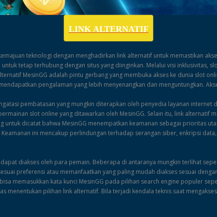
LINK ALTERNATIF
 kemajuan teknologi dengan menghadirkan link alternatif untuk memastikan akse
 untuk tetap terhubung dengan situs yang diinginkan. Melalui visi inklusivitas
ternatif MesinGG adalah pintu gerbang yang membuka akses ke dunia slot onli
tuk mendapatkan pengalaman yang lebih menyenangkan dan menguntungkan. Akses 
engatasi pembatasan yang mungkin diterapkan oleh penyedia layanan internet di 
ainan slot online yang ditawarkan oleh MesinGG. Selain itu, link alternatif m
ng untuk dicatat bahwa MesinGG menempatkan keamanan sebagai prioritas utama, b
. Keamanan ini mencakup perlindungan terhadap serangan siber, enkripsi data
 dapat diakses oleh para pemain. Beberapa di antaranya mungkin terlihat sepe
f sesuai preferensi atau memanfaatkan yang paling mudah diakses sesuai deng
r bisa memasukkan kata kunci MesinGG pada pilihan search engine populer sep
bas menentukan pilihan link alternatif. Bila terjadi kendala teknis saat mengakse