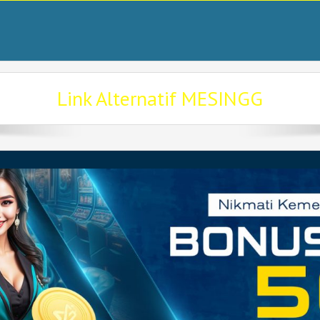
Link Alternatif MESINGG