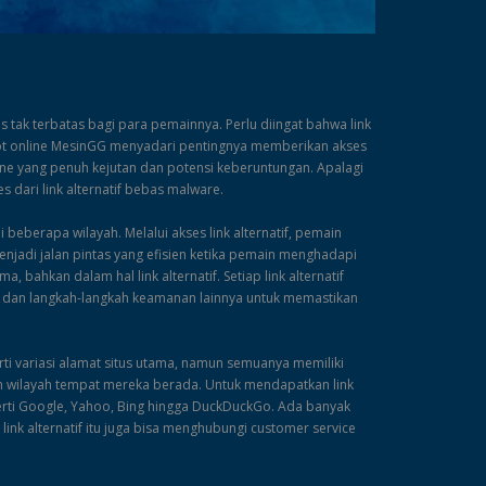
s tak terbatas bagi para pemainnya. Perlu diingat bahwa link
, slot online MesinGG menyadari pentingnya memberikan akses
ne yang penuh kejutan dan potensi keberuntungan. Apalagi
dari link alternatif bebas malware.
beberapa wilayah. Melalui akses link alternatif, pemain
enjadi jalan pintas yang efisien ketika pemain menghadapi
ahkan dalam hal link alternatif. Setiap link alternatif
, dan langkah-langkah keamanan lainnya untuk memastikan
rti variasi alamat situs utama, namun semuanya memiliki
an wilayah tempat mereka berada. Untuk mendapatkan link
erti Google, Yahoo, Bing hingga DuckDuckGo. Ada banyak
s link alternatif itu juga bisa menghubungi customer service